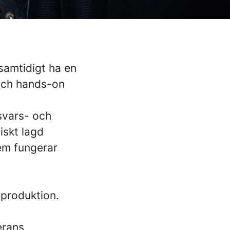
samtidigt ha en
 och hands-on
svars- och
iskt lagd
tem fungerar
h produktion.
erans