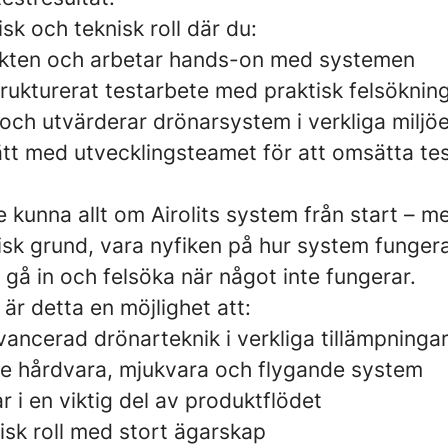
isk och teknisk roll där du:
ukten och arbetar hands-on med systemen
rukturerat testarbete med praktisk felsöknin
r och utvärderar drönarsystem i verkliga miljö
tt med utvecklingsteamet för att omsätta testr
 kunna allt om Airolits system från start – 
isk grund, vara nyfiken på hur system fungera
lv gå in och felsöka när något inte fungerar.
 är detta en möjlighet att:
ancerad drönarteknik i verkliga tillämpninga
de hårdvara, mjukvara och flygande system
ar i en viktig del av produktflödet
nisk roll med stort ägarskap