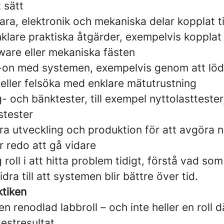
 sätt
ara, elektronik och mekaniska delar kopplat ti
lare praktiska åtgärder, exempelvis kopplat t
ware eller mekaniska fästen
-on med systemen, exempelvis genom att löd
 eller felsöka med enklare mätutrustning
g- och bänktester, till exempel nyttolasttester
stester
ra utveckling och produktion för att avgöra n
r redo att gå vidare
g roll i att hitta problem tidigt, förstå vad s
ra till att systemen blir bättre över tid.
ktiken
 en renodlad labbroll – och inte heller en roll 
estresultat.