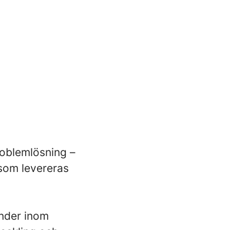
problemlösning –
 som levereras
under inom