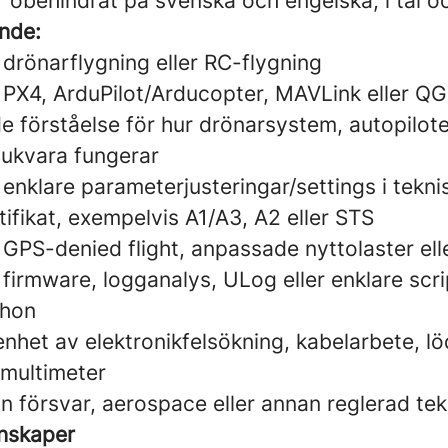
obehindrat på svenska och engelska, i tal oc
ande:
 drönarflygning eller RC-flygning
v PX4, ArduPilot/Arducopter, MAVLink eller Q
e förståelse för hur drönarsystem, autopilot
ukvara fungerar
 enklare parameterjusteringar/settings i tekn
ifikat, exempelvis A1/A3, A2 eller STS
 GPS-denied flight, anpassade nyttolaster ell
 firmware, logganalys, ULog eller enklare scri
thon
enhet av elektronikfelsökning, kabelarbete, lö
multimeter
ån försvar, aerospace eller annan reglerad tek
nskaper