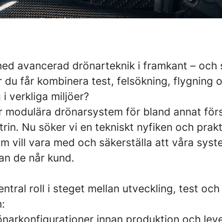
 med avancerad drönarteknik i framkant – och 
är du får kombinera test, felsökning, flygning
i verkliga miljöer?
lar modulära drönarsystem för bland annat för
rin. Nu söker vi en tekniskt nyfiken och prakt
m vill vara med och säkerställa att våra sys
an de når kund.
entral roll i steget mellan utveckling, test oc
:
rönarkonfigurationer innan produktion och lev