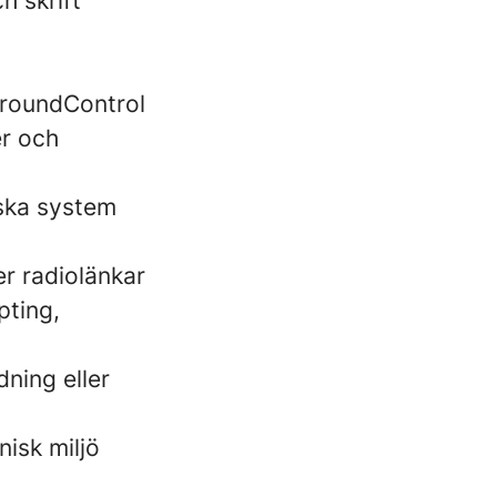
h skrift
GroundControl
er och
iska system
er radiolänkar
pting,
dning eller
nisk miljö