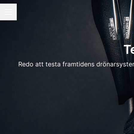
CAREER MENU
T
Redo att testa framtidens drönarsystem