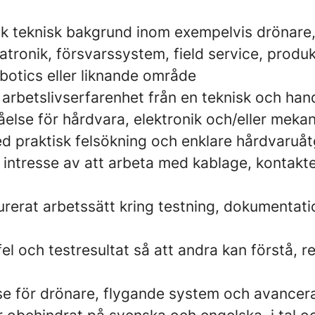
isk teknisk bakgrund inom exempelvis drönare,
atronik, försvarssystem, field service, produk
botics eller liknande område
 arbetslivserfarenhet från en teknisk och han
åelse för hårdvara, elektronik och/eller meka
d praktisk felsökning och enklare hårdvaruå
r intresse av att arbeta med kablage, kontakt
turerat arbetssätt kring testning, dokumentat
fel och testresultat så att andra kan förstå, 
sse för drönare, flygande system och avancer