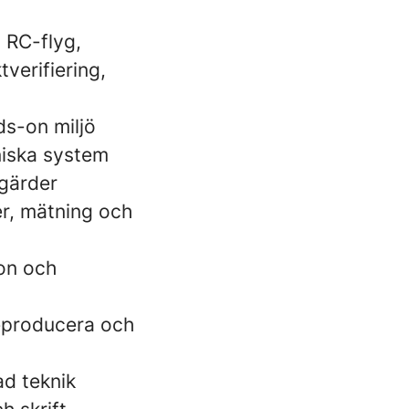
 RC-flyg,
tverifiering,
ds-on miljö
niska system
tgärder
er, mätning och
ion och
reproducera och
ad teknik