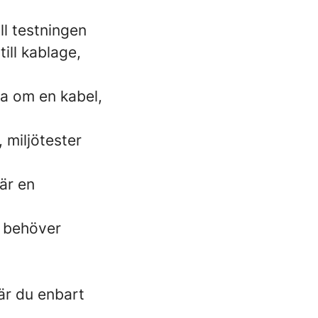
ll testningen
ill kablage,
a om en kabel,
, miljötester
är en
om behöver
där du enbart