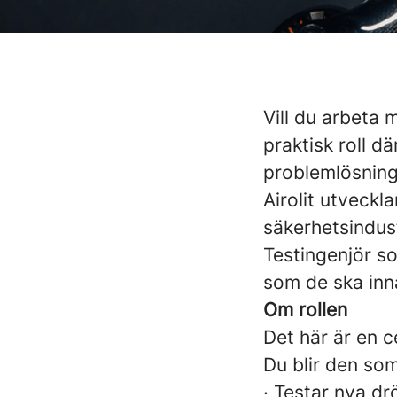
Vill du arbeta
praktisk roll d
problemlösning 
Airolit utveck
säkerhetsindust
Testingenjör so
som de ska inn
Om rollen
Det här är en c
Du blir den som
· Testar nya d