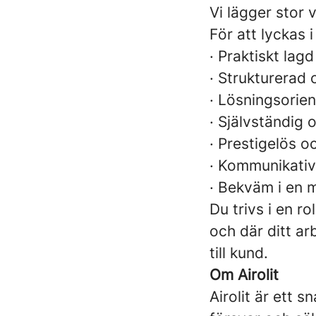
Vi lägger stor 
För att lyckas i 
· Praktiskt lag
· Strukturerad 
· Lösningsorie
· Självständig o
· Prestigelös 
· Kommunikativ 
· Bekväm i en mi
Du trivs i en r
och där ditt ar
till kund.
Om Airolit
Airolit är ett