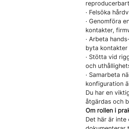
reproducerbart
· Felsöka hårdv
· Genomföra enk
kontakter, firm
· Arbeta hands
byta kontakter
· Stötta vid rig
och uthållighet
· Samarbeta nä
konfiguration ä
Du har en vikti
åtgärdas och bid
Om rollen i pra
Det här är inte
dokumenterar t