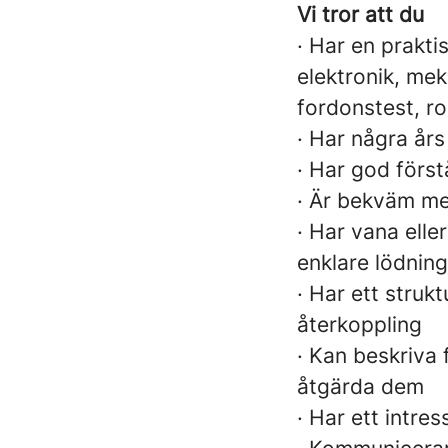
Vi tror att du
· Har en prakt
elektronik, mek
fordonstest, ro
· Har några års
· Har god först
· Är bekväm me
· Har vana elle
enklare lödning
· Har ett struk
återkoppling
· Kan beskriva 
åtgärda dem
· Har ett intre