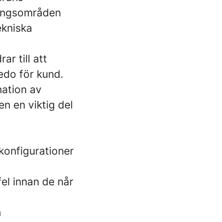
tringsområden
ekniska
r till att
redo för kund.
nation av
en en viktig del
konfigurationer
fel innan de når
h