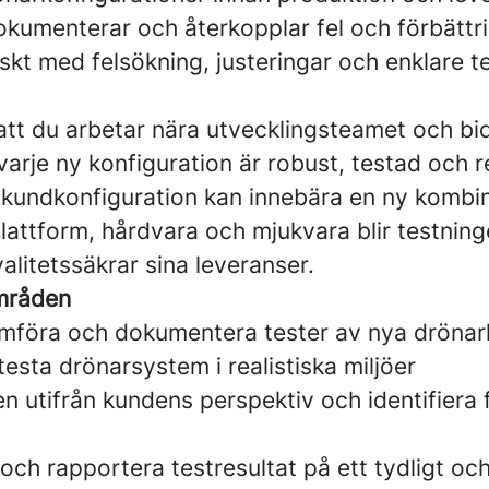
 dokumenterar och återkopplar fel och förbät
iskt med felsökning, justeringar och enklare t
att du arbetar nära utvecklingsteamet och bidra
 varje ny konfiguration är robust, testad och 
 kundkonfiguration kan innebära en ny kombi
plattform, hårdvara och mjukvara blir testning
valitetssäkrar sina leveranser.
mråden
omföra och dokumentera tester av nya drönar
ttesta drönarsystem i realistiska miljöer
n utifrån kundens perspektiv och identifiera 
ch rapportera testresultat på ett tydligt oc