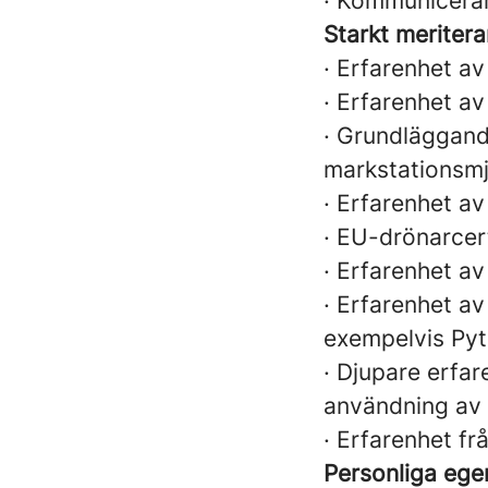
· Kommunicerar 
Starkt meriter
· Erfarenhet av
· Erfarenhet a
· Grundläggand
markstationsmj
· Erfarenhet av
· EU-drönarcert
· Erfarenhet av
· Erfarenhet av
exempelvis Py
· Djupare erfar
användning av 
· Erfarenhet fr
Personliga ege