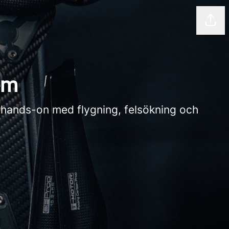
Shar
em
a hands-on med flygning, felsökning och