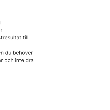
g
er
esultat till
men du behöver
r och inte dra
r