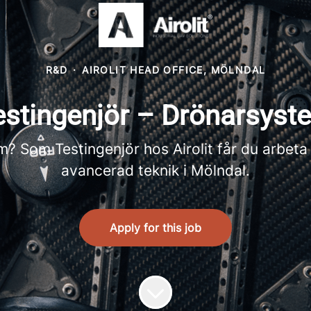
R&D
·
AIROLIT HEAD OFFICE, MÖLNDAL
estingenjör – Drönarsyst
? Som Testingenjör hos Airolit får du arbet
avancerad teknik i Mölndal.
Apply for this job