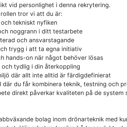
vikt vid personlighet i denna rekrytering.
rollen tror vi att du är:
d och tekniskt nyfiken
och noggrann i ditt testarbete
nterad och ansvarstagande
ch trygg i att ta egna initiativ
och hands-on när något behöver lösas
och tydlig i din återkoppling
ljö där allt inte alltid är färdigdefinierat
oll där du får kombinera teknik, testning och 
bete direkt påverkar kvaliteten på de system
 snabbväxande bolag inom drönarteknik med k