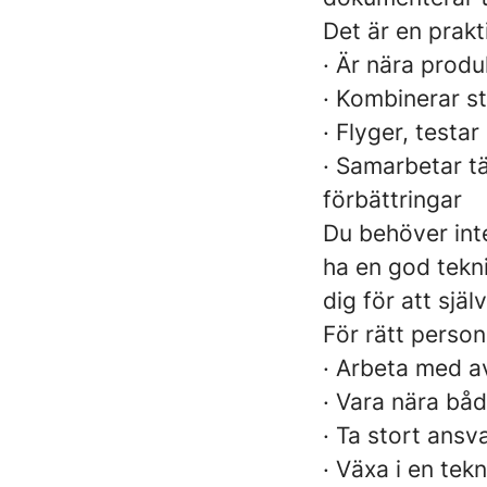
Det är en prakt
· Är nära prod
· Kombinerar st
· Flyger, testa
· Samarbetar tä
förbättringar
Du behöver inte
ha en god tekn
dig för att sjä
För rätt person
· Arbeta med av
· Vara nära bå
· Ta stort ansv
· Växa i en tek